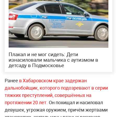
Плакал и не мог сидеть: Дети
изнасиловали мальчика с аутизмом в
детсаду в Подмосковье
Ранее
в Хабаровском крае задержан
дальнобойщик, которого подозревают в серии
тяжких преступлений, совершённых на
протяжении 20 лет.
Он похищал и насиловал
девушек, угрожая оружием, причём жертвами
становились жительницы разных регионов,