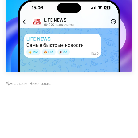
Анастасия Никонорова