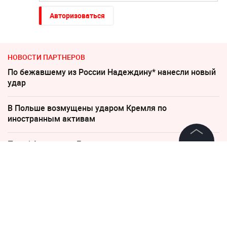
Авторизоваться
НОВОСТИ ПАРТНЕРОВ
По бежавшему из России Надеждину* нанесли новый
удар
В Польше возмущены ударом Кремля по
иностранным активам
Погиб Александр Ермаков
©
2026
News Media Holding.
Все права защищены
"Придется нанести удар". На Западе высказались о
войне с Россией
Информация
"Все решит одно сражение". Зеленский открыл
страшную правду
Контакты