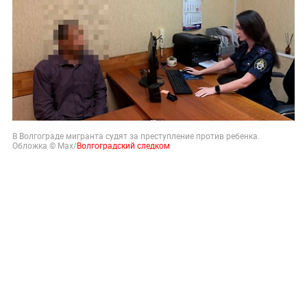
В Волгограде мигранта судят за преступление против ребенка.
Обложка © Max/
Волгоградский следком