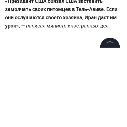
«Президент США обязал США заставить
замолчать своих питомцев в Тель-Авиве. Если
они ослушаются своего хозяина, Иран даст им
урок»,
— написал министр иностранных дел.
©
2026
News Media Holding.
Все права защищены
Информация
Контакты
Редакция
Правовая информация
Политика обработки персональных данных