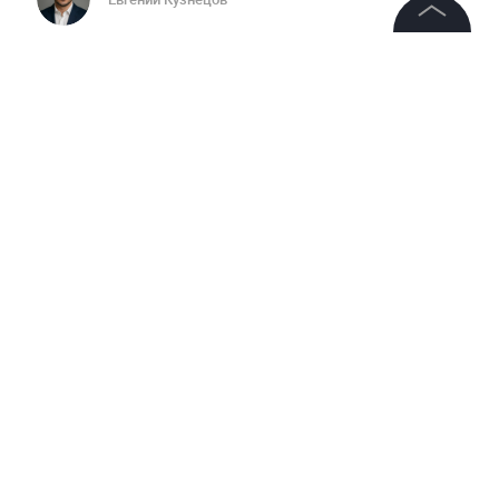
©
2026
News Media Holding.
Все права защищены
Информация
РАССЛЕДОВАНИЯ
СПЕЦИАЛЬНАЯ ВОЕННАЯ ОПЕРАЦИ
Контакты
Редакция
Комментариев:
2
Правовая информация
Для комментирования авторизуйтесь!
Политика обработки персональных данных
Авторизоваться
Партнерам
RSS
Артём Яровиков
13 июня, 12:16
Бандит . Его свои же бандиты и убьют.
Жанры и форматы
Показать ответы
Расследования