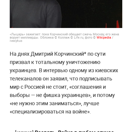
«Лыцарь» зажигает: пока Корчинский обещает сжечь Москву, его жена
ворует миллиарды. Обложка © Коллаж © Life.ru, фото ©
Wikipedia
/
ivasykus
На днях Дмитрий Корчинский* по сути
призвал к тотальному уничтожению
украинцев. В интервью одному из киевских
телеканалов он заявил, что подписывать
мир с Россией не стоит, «соглашения и
выборы — не фишка украинцев», и потому
«не нужно этим заниматься», лучше
«специализироваться на войне».