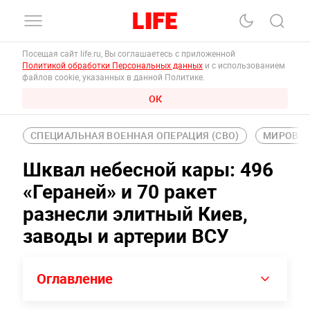
Посещая сайт life.ru, Вы соглашаетесь с приложенной
Политикой обработки Персональных данных
и с использованием
файлов cookie, указанных в данной Политике.
ОК
СПЕЦИАЛЬНАЯ ВОЕННАЯ ОПЕРАЦИЯ (СВО)
МИРОВАЯ
Шквал небесной кары: 496
«Гераней» и 70 ракет
разнесли элитный Киев,
заводы и артерии ВСУ
Оглавление