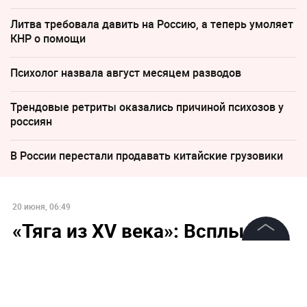
Литва требовала давить на Россию, а теперь умоляет
КНР о помощи
Психолог назвала август месяцем разводов
Трендовые ретриты оказались причиной психозов у
россиян
В России перестали продавать китайские грузовики
20 июня, 06:49
«Тяга из XV века»: Всплыла
«казачья» деталь об
©
2026
News Media Holding.
украинских подрывниках
Все права защищены
«Северных потоков»