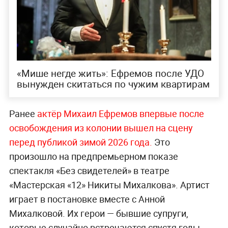
«Мише негде жить»: Ефремов после УДО
вынужден скитаться по чужим квартирам
Ранее
актёр Михаил Ефремов впервые после
освобождения из колонии вышел на сцену
перед публикой зимой 2026 года.
Это
произошло на предпремьерном показе
спектакля «Без свидетелей» в театре
«Мастерская «12» Никиты Михалкова». Артист
играет в постановке вместе с Анной
Михалковой. Их герои — бывшие супруги,
которые случайно встречаются спустя годы