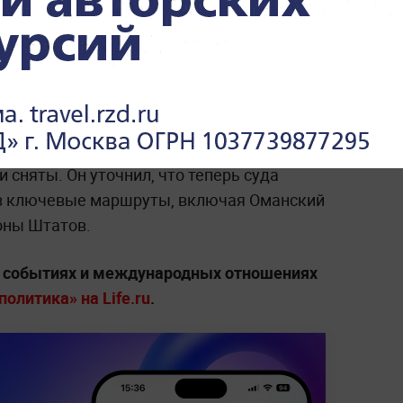
 заявили о полном снятии Соединёнными
ады, ограничивавшей судоходство
 судов
. По словам спикера парламента
соответствующее решение якобы было
альдом Трампом, после чего ограничения
 сняты. Он уточнил, что теперь суда
ез ключевые маршруты, включая Оманский
роны Штатов.
х событиях и международных отношениях
олитика» на Life.ru
.