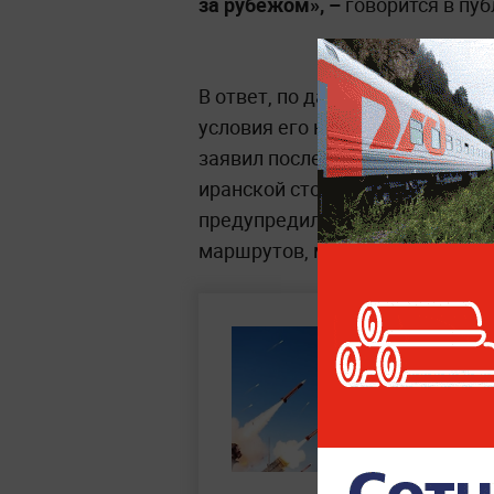
за рубежом», –
говорится в пу
В ответ, по данным источников
условия его не устраивают. З
заявил после переговоров в До
иранской стороной, а не за СШ
предупредили, что любые суда
маршрутов, могут столкнуться