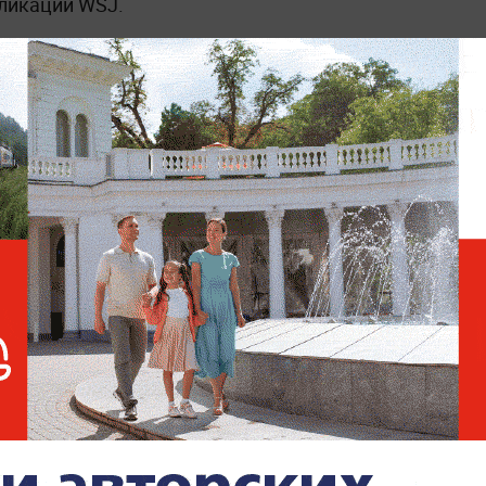
бликации WSJ.
, Тегеран дал понять, что предложенные
амглавы МИД Ирана Казем Гариб-Абади
хе, что контроль над Ормузом остаётся за
А. Позже иранские военные также
, отклоняющиеся от утверждённых
 с «решительным ответом».
США опубликовали видео
ударов по иранским
объектам в Ормузском
проливе