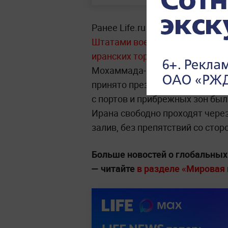
Ранее Life.ru писал, что
в Иране
Штатами военно-морской блок
иранских торговых и нефтяных
Мохаммада-Багера Галибафа, 
принято президентом США Дон
с портов и прибрежных зон были
Ирана свободно проходят чер
залив, без препятствий со сто
Больше новостей о глобальны
— читайте
в разделе «Мировая п