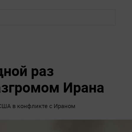
дной раз
азгромом Ирана
США в конфликте с Ираном