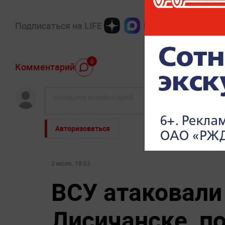
Подписаться на LIFE
0
Комментарий
Авторизоваться
2 июля, 18:03
ВСУ атаковали
Лисичанске, п