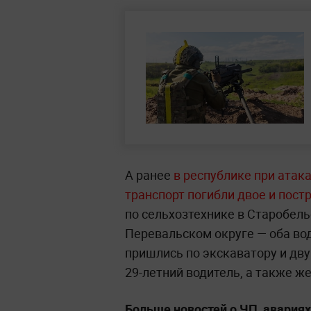
А ранее
в республике при атак
транспорт погибли двое и пос
по сельхозтехнике в Старобель
Перевальском округе — оба во
пришлись по экскаватору и дв
29-летний водитель, а также ж
Больше новостей о ЧП, авария