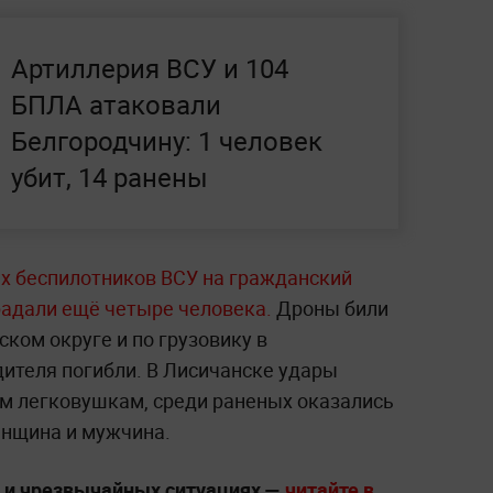
Артиллерия ВСУ и 104
БПЛА атаковали
Белгородчину: 1 человек
убит, 14 ранены
ах беспилотников ВСУ на гражданский
традали ещё четыре человека.
Дроны били
ском округе и по грузовику в
дителя погибли. В Лисичанске удары
ум легковушкам, среди раненых оказались
енщина и мужчина.
х и чрезвычайных ситуациях —
читайте в