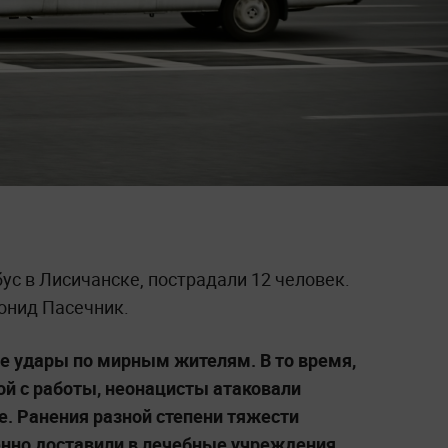
ус в Лисичанске, пострадали 12 человек.
онид Пасечник.
е удары по мирным жителям. В то время,
й с работы, неонацисты атаковали
е. Ранения разной степени тяжести
енно доставили в лечебные учреждения.