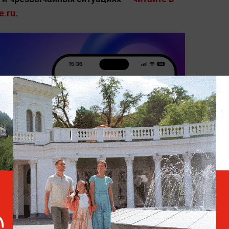
e.ru
.
ЛЕОНИД ПАСЕЧНИК
ЧП
ПРОИСШЕСТВИЯ
ЛНР