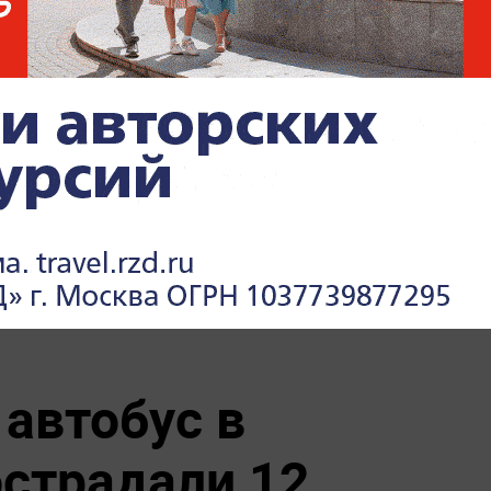
 автобус в
острадали 12