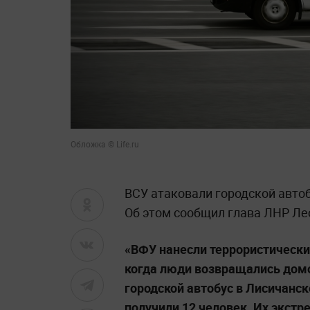
Обложка © Life.ru
ВСУ атаковали городской автоб
Об этом сообщил глава ЛНР Ле
«ВФУ нанесли террористически
когда люди возвращались домо
городской автобус в Лисичанск
получили 12 человек. Их экстр