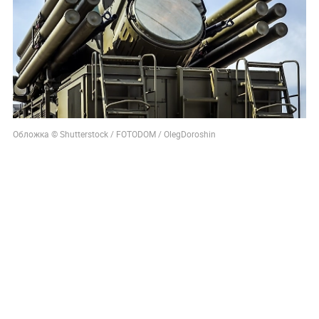
Обложка © Shutterstock / FOTODOM / OlegDoroshin