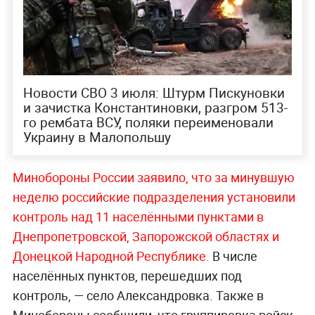
Новости СВО 3 июля: Штурм Пискуновки
и зачистка Константиновки, разгром 513-
го рембата ВСУ, поляки переименовали
Украину в Малопольшу
Минобороны России заявило, что за минувшую
неделю российские подразделения установили
контроль над 11 населёнными пунктами в
Днепропетровской, Запорожской областях и
Донецкой Народной Республике.
В числе
населённых пунктов, перешедших под
контроль, — село Александровка. Также в