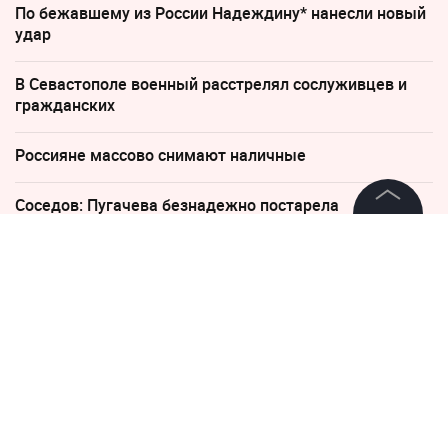
По бежавшему из России Надеждину* нанесли новый
удар
В Севастополе военный расстрелял сослуживцев и
гражданских
Россияне массово снимают наличные
Соседов: Пугачева безнадежно постарела
©
2026
News Media Holding.
Все права защищены
3 июля, 09:34
ВС РФ уничтожили дронами
два МиГ-29 ВСУ на аэродроме
Информация
Контакты
Редакция
Правовая информация