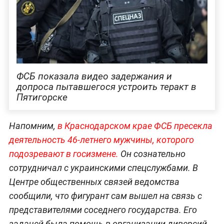
ФСБ показала видео задержания и
допроса пытавшегося устроить теракт в
Пятигорске
Напомним,
в Краснодарском крае ФСБ пресекла
деятельность 46-летнего мужчины, которого
подозревают в госизмене.
Он сознательно
сотрудничал с украинскими спецслужбами. В
Центре общественных связей ведомства
сообщили, что фигурант сам вышел на связь с
представителями соседнего государства. Его
задачей была помощь в организации диверсий