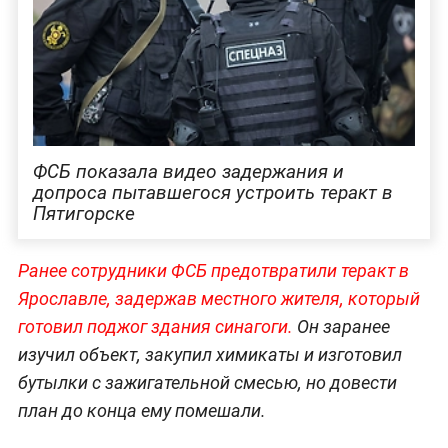
ФСБ показала видео задержания и
допроса пытавшегося устроить теракт в
Пятигорске
Ранее сотрудники ФСБ предотвратили теракт в
Ярославле, задержав местного жителя, который
готовил поджог здания синагоги.
Он заранее
изучил объект, закупил химикаты и изготовил
бутылки с зажигательной смесью, но довести
план до конца ему помешали.