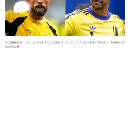
Возинья и Тибо Куртуа. Обложка © ТАСС / AP / Lindsey Wasson, Rebecca
Blackwell