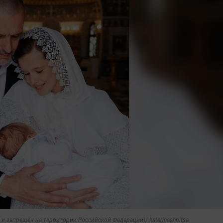
и запрещён на территории Российской Федерации)/ katerinashpitsa