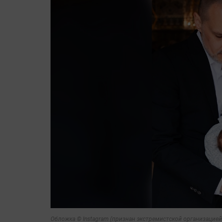
Обложка © Instagram (признан экстремистской организацией 