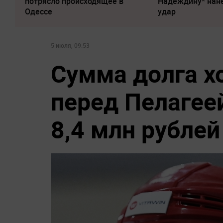
потрясло происходящее в
Надеждину* нан
Одессе
удар
5 июля, 09:53
Сумма долга х
перед Пелагеей
8,4 млн рублей