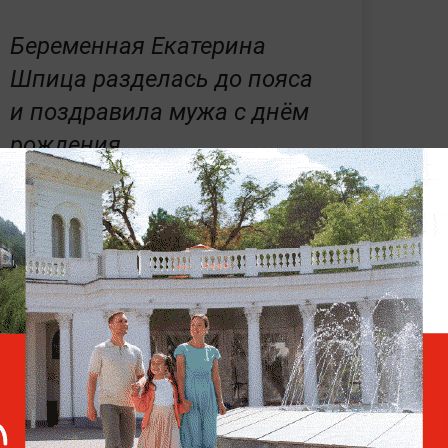
Беременная Екатерина
Шпица разделась до пояса
и поздравила мужа с днём
рождения
нии в семье актрисы Катерины Шпицы,
второго ребёнка.
Мальчик появился на свет
ара уже получила поздравления от
пица подчеркнула, что для семьи это
ях, шоу и киноиндустрии —
в разделе