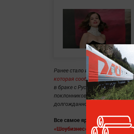
Ранее стало известно
о пополне
которая сообщила о рождении 
в браке с Русланом Пановым. П
поклонников и коллег, а сама Ш
долгожданное событие.
Все самое яркое о знаменитост
«Шоубизнес» на Life.ru.