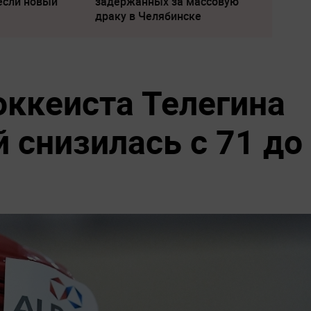
если новый
задержанных за массовую
драку в Челябинске
оккеиста Телегина
 снизилась с 71 до