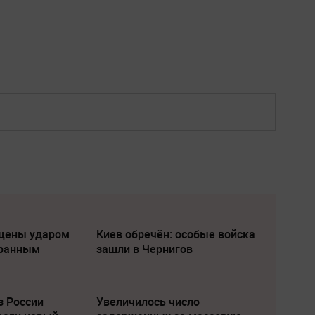
щены ударом
Киев обречён: особые войска
транным
зашли в Чернигов
з России
Увеличилось число