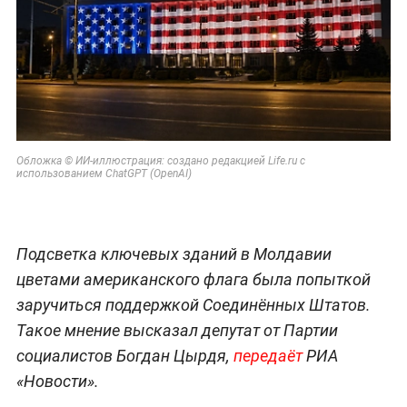
Обложка © ИИ-иллюстрация: создано редакцией Life.ru с
использованием ChatGPT (OpenAI)
Подсветка ключевых зданий в Молдавии
цветами американского флага была попыткой
заручиться поддержкой Соединённых Штатов.
Такое мнение высказал депутат от Партии
социалистов Богдан Цырдя,
передаёт
РИА
«Новости».