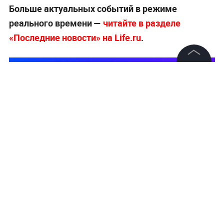
Больше актуальных событий в режиме
реального времени —
читайте в разделе
«Последние новости» на Life.ru
.
©
2026
News Media Holding.
Все права защищены
Информация
Контакты
Редакция
Правовая информация
Политика обработки персональных данных
Партнерам
RSS