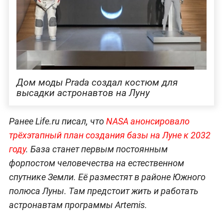
Дом моды Prada создал костюм для
высадки астронавтов на Луну
Ранее Life.ru писал, что
NASA анонсировало
трёхэтапный план создания базы на Луне к 2032
году
. База станет первым постоянным
форпостом человечества на естественном
спутнике Земли. Её разместят в районе Южного
полюса Луны. Там предстоит жить и работать
астронавтам программы Artemis.