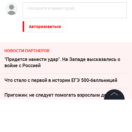
Авторизоваться
НОВОСТИ ПАРТНЕРОВ
"Придется нанести удар". На Западе высказались о
войне с Россией
Что стало с первой в истории ЕГЭ 500-балльницей
Пригожин: не следует помогать взрослым детям
деньгами
©
2026
News Media Holding.
Все права защищены
Катастрофа в Киеве: Зеленский уже покинул Украину
Песков: СВО может завершиться в ближайшие часы