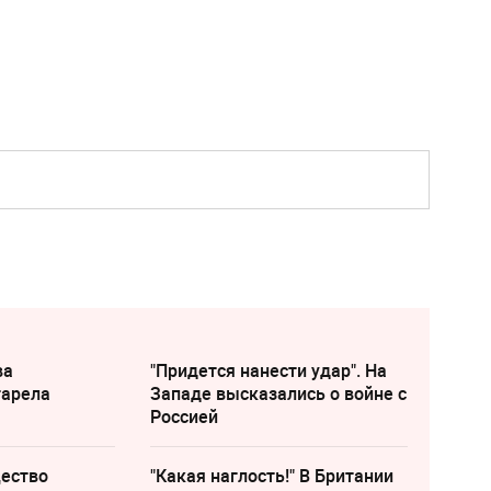
ва
"Придется нанести удар". На
тарела
Западе высказались о войне с
Россией
щество
"Какая наглость!" В Британии