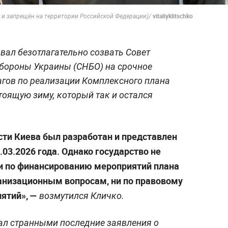
vitaliyklitschko
й и запрещён на территории Российской Федерации)/
вал безотлагательно созвать Совет
обороны Украины (СНБО) на срочное
агов по реализации Комплексного плана
тоящую зиму, который так и остался
ти Киева был разработан и представлен
03.2026 года. Однако государство не
и по финансированию мероприятий плана
ганизационным вопросам, ни по правовому
ятий», —
возмутился Кличко.
ал странными последние заявления о