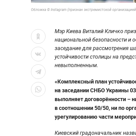
Обложка © Instagram (признан экстремистской организацие
Мэр Киева Виталий Кличко приз
национальной безопасности и 
заседание для рассмотрения ш
устойчивости столицы на предс
невыполненным.
«Комплексный план устойчивос
на заседании СНБО Украины 03.
выполняет договорённости – н
в соотношении 50/50, ни по ор
урегулированию части меропри
Киевский градоначальник назв