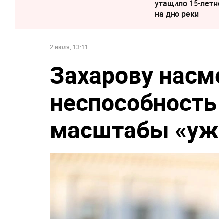
утащило 15-летн
на дно реки
2 июля, 13:11
Захарову нас
неспособность
масштабы «ужа