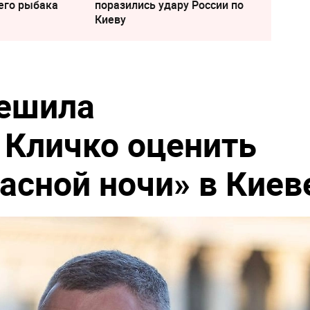
его рыбака
поразились удару России по
Киеву
мешила
 Кличко оценить
сной ночи» в Киев