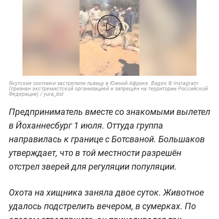
Якутские охотники застрелили львицу в Южной Африке. Видео © Instagram
(признан экстремистской организацией и запрещён на территории Российской
Федерации) / yura_bol
Предприниматель вместе со знакомыми вылетел
в Йоханнесбург 1 июля. Оттуда группа
направилась к границе с Ботсваной. Большаков
утверждает, что в той местности разрешён
отстрел зверей для регуляции популяции.
Охота на хищника заняла двое суток. Животное
удалось подстрелить вечером, в сумерках. По