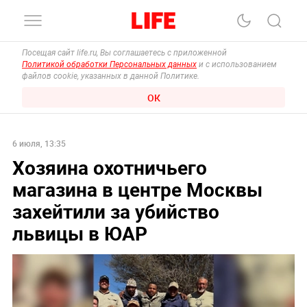
Посещая сайт life.ru, Вы соглашаетесь с приложенной
Политикой обработки Персональных данных
и с использованием
файлов cookie, указанных в данной Политике.
ОК
6 июля, 13:35
Хозяина охотничьего
магазина в центре Москвы
захейтили за убийство
львицы в ЮАР