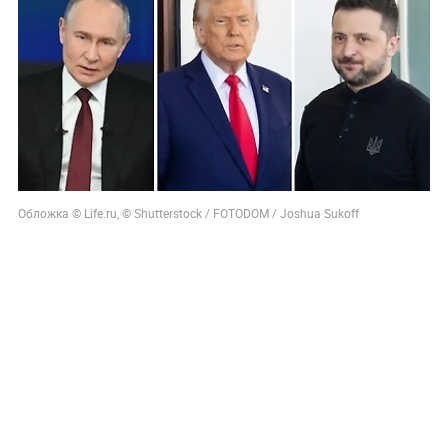
Обложка © Life.ru, © Shutterstock / FOTODOM / Joshua Sukoff