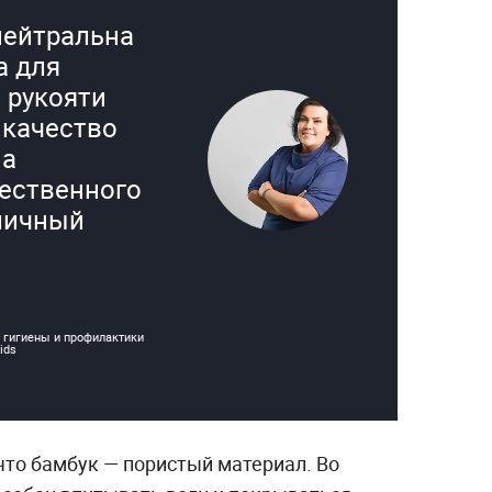
нейтральна
а для
 рукояти
 качество
на
чественного
тличный
 гигиены и профилактики
ids
что бамбук — пористый материал. Во