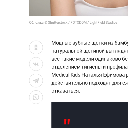
Обложка © Shutterstock / FOTODOM / LightField Studios
Модные зубные щётки из бамб
натуральной щетиной выглядят
все такие модели одинаково б
отделением гигиены и профилак
Medical Kids Наталья Ефимова р
действительно подходят для еж
отказаться.