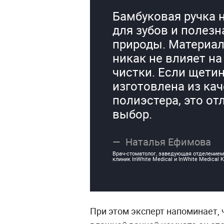
Бамбуковая ручка 
для зубов и полезн
природы. Материал
никак не влияет на
чистки. Если щети
изготовлена из ка
полиэстера, это о
выбор.
Наталья Ефимова
Врач-стоматолог, заведующая отделением
клиник InWhite Medical и InWhite Medical K
При этом эксперт напоминает, 