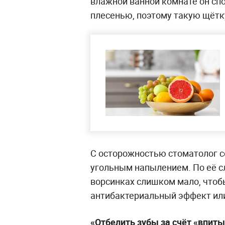
влажной ванной комнате он сп
плесенью, поэтому такую щётку
С осторожностью стоматолог со
угольным напылением. По её с
ворсинках слишком мало, чтоб
антибактериальный эффект или
«Отбелить зубы за счёт «впит