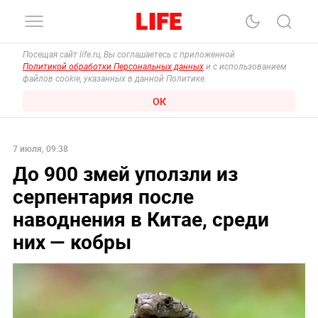
Посещая сайт life.ru, Вы соглашаетесь с приложенной
Политикой обработки Персональных данных
и с использованием
файлов cookie, указанных в данной Политике.
ОК
7 июля, 09:38
До 900 змей уползли из
серпентария после
наводнения в Китае, среди
них — кобры