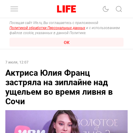
Посещая сайт life.ru, Вы соглашаетесь с приложенной
Политикой обработки Персональных данных
и с использованием
файлов cookie, указанных в данной Политике.
ОК
7 июля, 12:07
Актриса Юлия Франц
застряла на зиплайне над
ущельем во время ливня в
Сочи