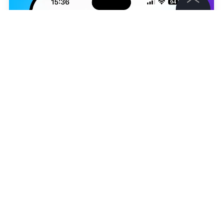
©
2026
News Media Holding.
Все права защищены
Информация
Контакты
Редакция
Правовая информация
Никита Никонов
Политика обработки персональных данных
Партнерам
RSS
Жанры и форматы
Расследования