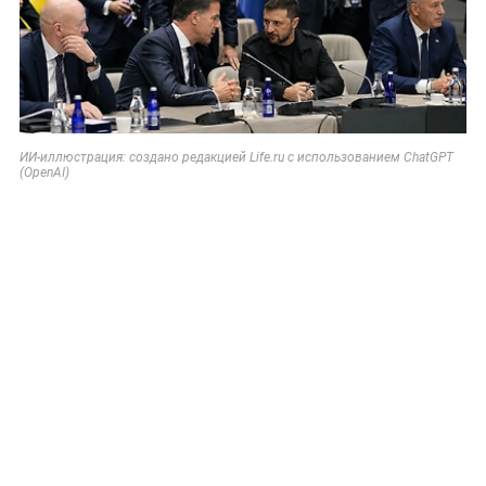
ИИ-иллюстрация: создано редакцией Life.ru с использованием ChatGPT
(OpenAI)