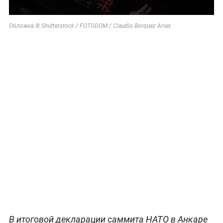
Обложка © Shutterstock / FOTODOM / Claudio Borquez Arias
В итоговой декларации саммита НАТО в Анкаре