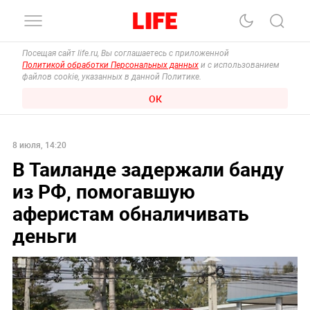
Посещая сайт life.ru, Вы соглашаетесь с приложенной
Политикой обработки Персональных данных
и с использованием
файлов cookie, указанных в данной Политике.
ОК
8 июля, 14:20
В Таиланде задержали банду
из РФ, помогавшую
аферистам обналичивать
деньги