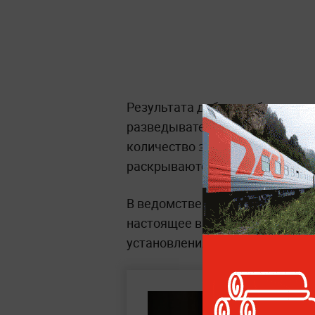
Результата добились благодар
разведывательных и контрраз
количество задержанных и дет
раскрываются.
В ведомстве заявили о полном 
настоящее время проводятся 
установления всех причастных 