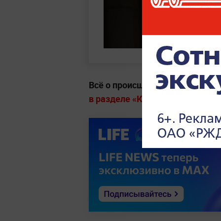
Всё о происшествиях, задержа
в разделе «Криминал» на Life.r