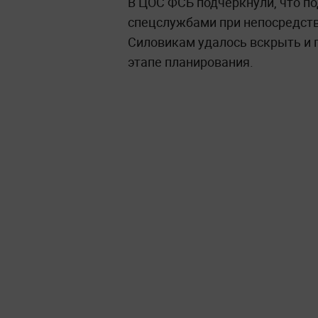
В ЦОС ФСБ подчеркнули, что п
спецслужбами при непосредств
Силовикам удалось вскрыть и 
этапе планирования.