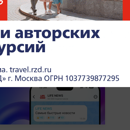
лет за работу на
террористов, но отсрочил
срок
ниях и работе правоохранителей —
читайте
u
.