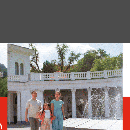
я комплексу оперативно-разыскных,
ведывательных мероприятий. Точное
али проводимых акций сейчас не
срыве всех планов противника. В
необходимые следственные действия для
к подготовке диверсий лиц.
Суд дал дагестанке шесть