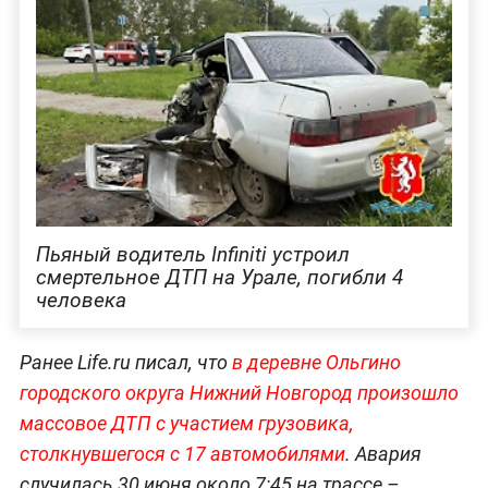
Пьяный водитель Infiniti устроил
смертельное ДТП на Урале, погибли 4
человека
Ранее Life.ru писал, что
в деревне Ольгино
городского округа Нижний Новгород произошло
массовое ДТП с участием грузовика,
столкнувшегося с 17 автомобилями
. Авария
случилась 30 июня около 7:45 на трассе –