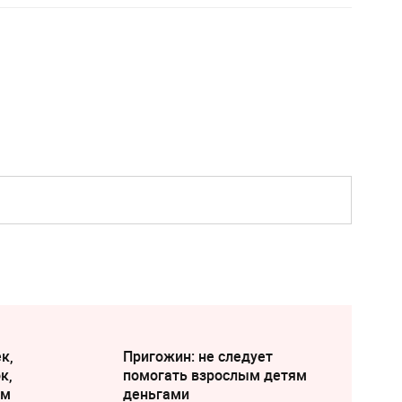
к,
Пригожин: не следует
к,
помогать взрослым детям
ам
деньгами