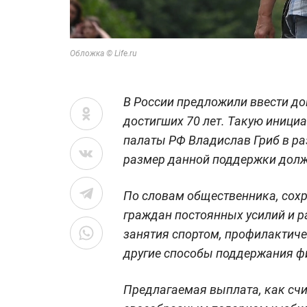
Обложка © Life.ru
В России предложили ввести д
достигших 70 лет. Такую иници
палаты РФ Владислав Гриб в раз
размер данной поддержки долж
По словам общественника, сохр
граждан постоянных усилий и р
занятия спортом, профилактиче
другие способы поддержания ф
Предлагаемая выплата, как счит