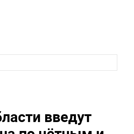
бласти введут
на по чётным и