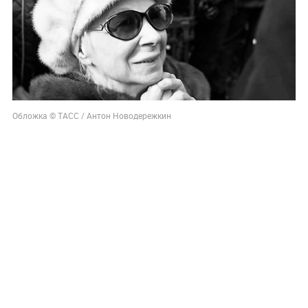
Обложка © ТАСС / Антон Новодережкин