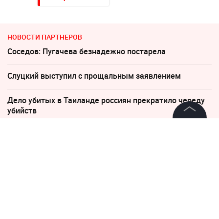
НОВОСТИ ПАРТНЕРОВ
Соседов: Пугачева безнадежно постарела
Слуцкий выступил с прощальным заявлением
Дело убитых в Таиланде россиян прекратило череду
убийств
©
2026
News Media Holding.
По бежавшему из России Надеждину* нанесли новый
Все права защищены
удар
Песков: СВО может завершиться в ближайшие часы
Информация
"Пока Киев горел". Раскрыто состояние Зеленского
Контакты
после удара РФ
Редакция