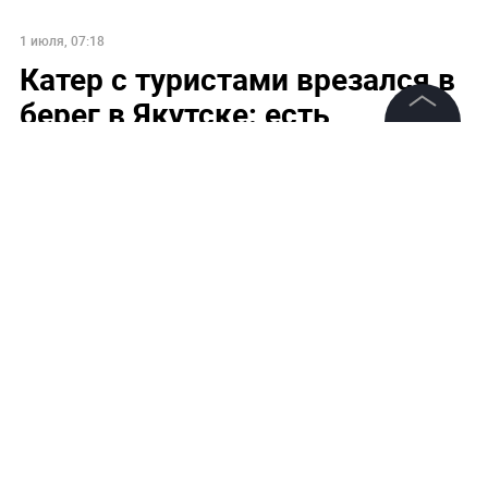
1 июля, 07:18
Катер с туристами врезался в
берег в Якутске: есть
пострадавшие
©
2026
News Media Holding.
Все права защищены
Информация
Контакты
Редакция
Правовая информация
Политика обработки персональных данных
Партнерам
RSS