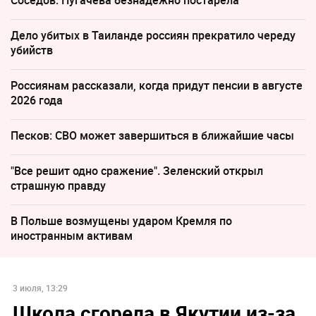
Соседов: Пугачева безнадежно постарела
Дело убитых в Таиланде россиян прекратило череду
убийств
Россиянам рассказали, когда придут пенсии в августе
2026 года
Песков: СВО может завершиться в ближайшие часы
"Все решит одно сражение". Зеленский открыл
страшную правду
В Польше возмущены ударом Кремля по
иностранным активам
3 июля, 13:29
Школа сгорела в Якутии из-за