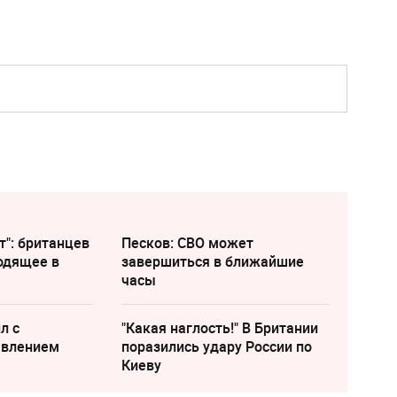
т": британцев
Песков: СВО может
одящее в
завершиться в ближайшие
часы
л с
"Какая наглость!" В Британии
явлением
поразились удару России по
Киеву