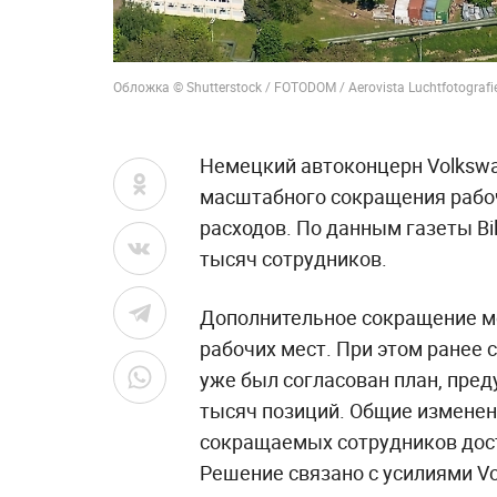
Обложка © Shutterstock / FOTODOM / Aerovista Luchtfotografi
Немецкий автоконцерн Volksw
масштабного сокращения рабо
расходов. По данным газеты Bi
тысяч сотрудников.
Дополнительное сокращение мо
рабочих мест. При этом ранее
уже был согласован план, пре
тысяч позиций. Общие изменени
сокращаемых сотрудников дост
Решение связано с усилиями V