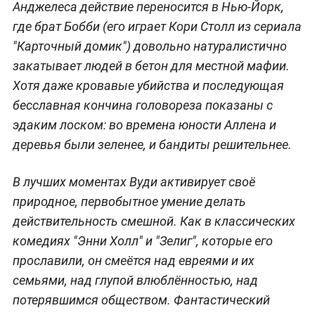
Анджелеса действие переносится в Нью-Йорк,
где брат Бобби (его играет Кори Столл из сериала
"Карточный домик") довольно натуралистично
закатывает людей в бетон для местной мафии.
Хотя даже кровавые убийства и последующая
бесславная кончина головореза показаны с
эдаким лоском: во времена юности Аллена и
деревья были зеленее, и бандиты решительнее.
В лучших моментах Вуди активирует своё
природное, первобытное умение делать
действительность смешной. Как в классических
комедиях "Энни Холл" и "Зелиг", которые его
прославили, он смеётся над евреями и их
семьями, над глупой влюблённостью, над
потерявшимся обществом. Фантастический