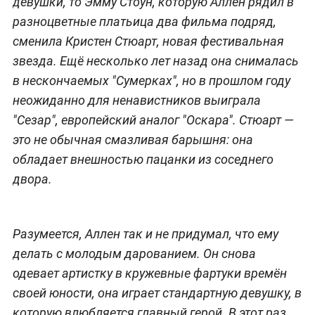
девушки, то Эмму Стоун, которую Аллен рядил в
разноцветные платьица два фильма подряд,
сменила Кристен Стюарт, новая фестивальная
звезда. Ещё несколько лет назад она снималась
в нескончаемых "Сумерках", но в прошлом году
неожиданно для ненавистников выиграла
"Сезар", европейский аналог "Оскара". Стюарт —
это не обычная смазливая барышня: она
обладает внешностью пацанки из соседнего
двора.
Разумеется, Аллен так и не придумал, что ему
делать с молодым дарованием. Он снова
одевает артистку в кружевные фартуки времён
своей юности, она играет стандартную девушку, в
которую влюбляется главный герой. В этот раз