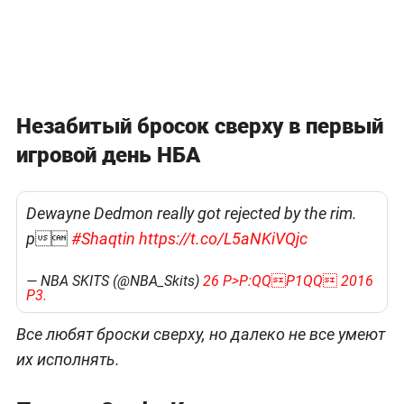
Незабитый бросок сверху в первый
игровой день НБА
Dewayne Dedmon really got rejected by the rim.
p
#Shaqtin
https://t.co/L5aNKiVQjc
— NBA SKITS (@NBA_Skits)
26 P>P:QQP1QQ 2016
P3.
Все любят броски сверху, но далеко не все умеют
их исполнять.