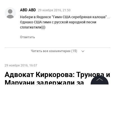
ABD ABD
29 ноября 2016, 21:50
Набери в Яндексе "Гимн США серебряная калоша"...
Однако США гимн с русской народной песни
сплагиатили)))
Ответить
Читать все комментарии (15)
29 ноября 2016, 16:07
Адвокат Киркорова: Трунова и
Маруани задержали за
вымогательство 1 миллиона
©
2026
News Media Holding.
Все права защищены
евро