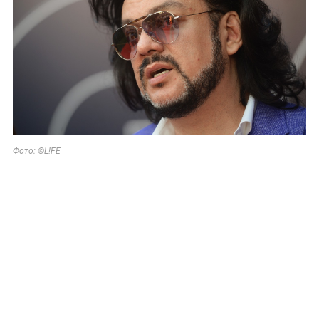
Фото: ©L!FE