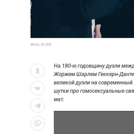
Фото: © L!FE
На 180-ю годовщину дуэли меж
Жоржем Шарлем Геккерн-Данте
великой дуэли на современный л
шутки про гомосексуальные свя
мат.