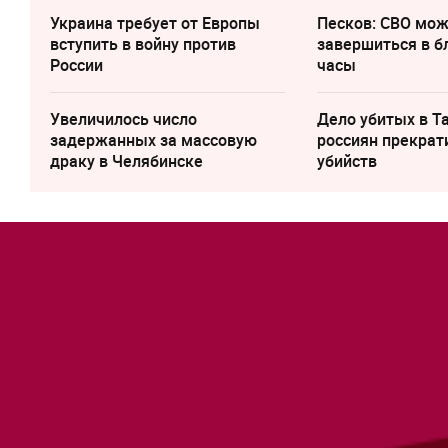
Украина требует от Европы
Песков: СВО мо
вступить в войну против
завершиться в 
России
часы
Увеличилось число
Дело убитых в Т
задержанных за массовую
россиян прекрат
драку в Челябинске
убийств