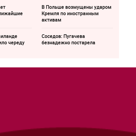
жет
В Польше возмущены ударом
ближайшие
Кремля по иностранным
активам
аиланде
Соседов: Пугачева
ило череду
безнадежно постарела