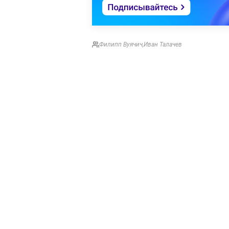
Филипп Вуячич
,
Иван Талачев