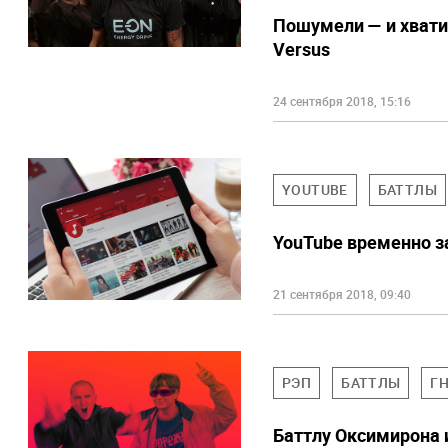
Пошумели — и хватит
Versus
24 сентября 2018, 15:16
YOUTUBE
БАТТЛЫ
YouTube временно з
21 сентября 2018, 09:40
РЭП
БАТТЛЫ
Г
Баттлу Оксимирона и