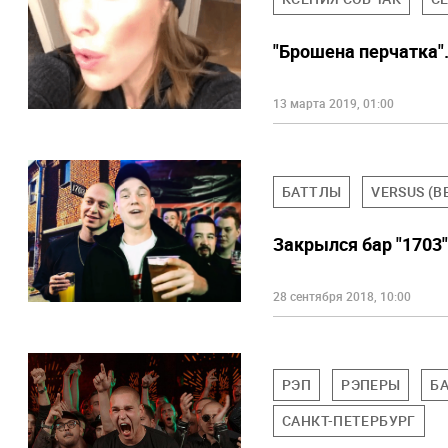
"Брошена перчатка"
13 марта 2019, 01:00
БАТТЛЫ
VERSUS (В
Закрылся бар "1703"
28 сентября 2018, 10:00
РЭП
РЭПЕРЫ
Б
САНКТ-ПЕТЕРБУРГ