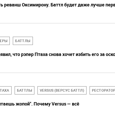
ь реванш Оксимирону. Баттл будет даже лучше пер
ЕРЫ
БАТТЛЫ
явил, что рэпер Птаха снова хочет избить его за ос
ТАХА
БАТТЛЫ
VERSUS (ВЕРСУС БАТТЛ)
РЕСТОРАТО
итаешь жопой". Почему Versus — всё