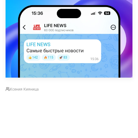
Ксения Кияница