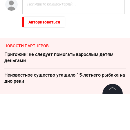
Авторизоваться
НОВОСТИ ПАРТНЕРОВ
Пригожин: не следует помогать взрослым детям
деньгами
Неизвестное существо утащило 15-летнего рыбака на
дно реки
Погиб Александр Ермаков
©
2026
News Media Holding.
Все права защищены
Песков: СВО может завершиться в ближайшие часы
Соседов: Пугачева безнадежно постарела