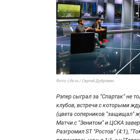
Фото: Life.ru / Сергей Дубровин
Рэпер сыграл за "Спартак" не то
клубов, встречи с которыми жд
(цвета соперников "защищал" ж
Матчи с "Зенитом" и ЦСКА завер
Разгромил ST "Ростов" (4:1), "Том