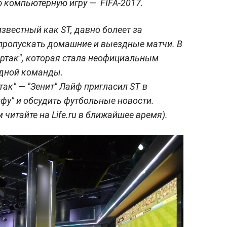
ю компьютерную игру — FIFA-2017.
звестный как ST, давно болеет за
 пропускать домашние и выездные матчи. В
партак", которая стала неофициальным
одной команды.
ак" — "Зенит" Лайф пригласил ST в
ифу" и обсудить футбольные новости.
читайте на Life.ru в ближайшее время).