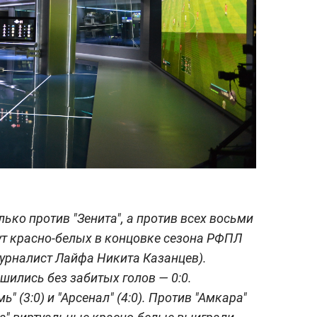
лько против "Зенита", а против всех восьми
ут красно-белых в концовке сезона РФПЛ
урналист Лайфа Никита Казанцев).
шились без забитых голов — 0:0.
ь" (3:0) и "Арсенал" (4:0). Против "Амкара"