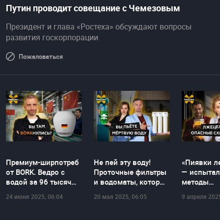
Путин проводит совещание с Чемезовым
Президент и глава «Ростеха» обсуждают вопросы
развития госкорпорации
Пожаловаться
Премиум-ширпотреб
Не пей эту воду!
«Пиявки л
от BORK. Ведро с
Проточные фильтры
— испытал
водой за 96 тысяч
и водоматы, которые
методы
₽?! | SHOT ПРОВЕРКА
тебя травят
нетрадиц
24 июня 2025, 06:04
20 мая 2025, 06:05
9 апреля 2025
медицины 
ПРОВЕРК