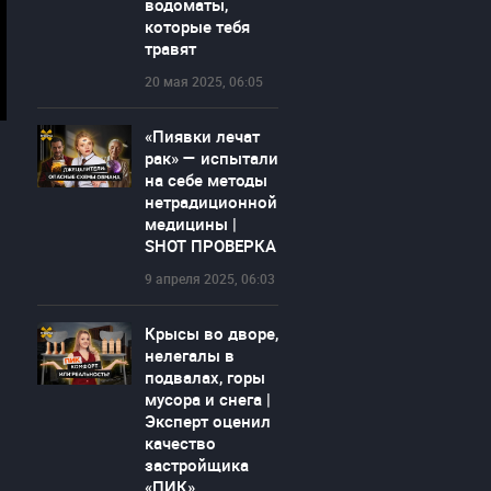
водоматы,
которые тебя
травят
20 мая 2025, 06:05
«Пиявки лечат
рак» — испытали
на себе методы
нетрадиционной
медицины |
SHOT ПРОВЕРКА
9 апреля 2025, 06:03
Крысы во дворе,
нелегалы в
подвалах, горы
мусора и снега |
Эксперт оценил
качество
застройщика
«ПИК»