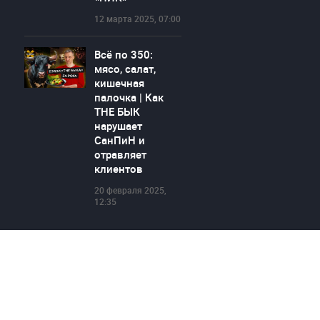
12 марта 2025, 07:00
Всё по 350:
мясо, салат,
кишечная
палочка | Как
THE БЫК
нарушает
СанПиН и
отравляет
клиентов
20 февраля 2025,
12:35