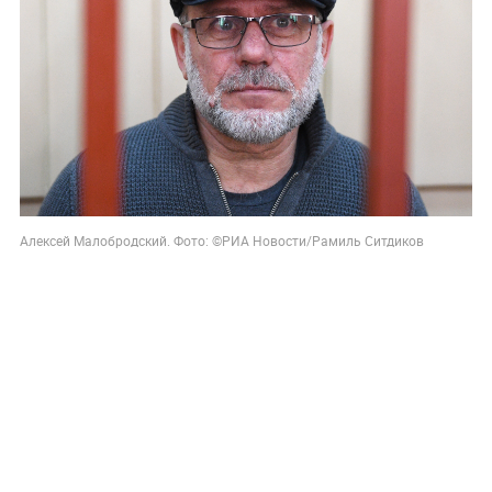
Алексей Малобродский. Фото: ©РИА Новости/Рамиль Ситдиков