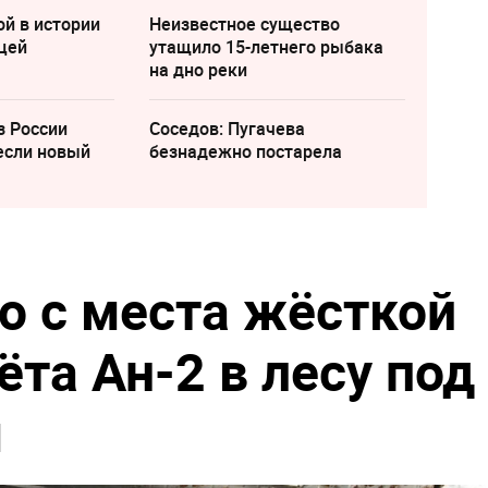
ой в истории
Неизвестное существо
цей
утащило 15-летнего рыбака
на дно реки
з России
Соседов: Пугачева
если новый
безнадежно постарела
о с места жёсткой
та Ан-2 в лесу под
м