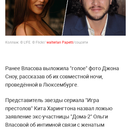
Коллаж: © L!FE. © Flickr/
walterlan Papetti
/соцсети
Ранее Власова выложила "голое" фото Джона
Сноу, рассказав об их совместной ночи,
проведённой в Люксембурге.
Представитель звезды сериала "Игра
престолов" Кита Харингтона назвал ложью
заявление экс-участницы "Дома-2" Ольги
Власовой об интимной связи с женатым