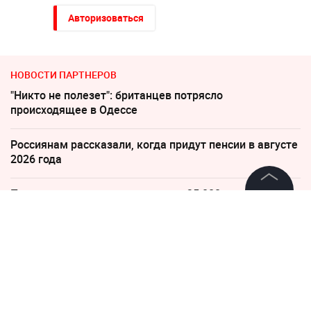
Авторизоваться
НОВОСТИ ПАРТНЕРОВ
"Никто не полезет": британцев потрясло
происходящее в Одессе
Россиянам рассказали, когда придут пенсии в августе
2026 года
Пенсионерам с выплатами ниже 35 000 напомнили о
праве на доплаты
©
2026
News Media Holding.
Все права защищены
Слуцкий выступил с прощальным заявлением
Информация
Рубио отреагировал на требование перестать
накачивать ВСУ оружием
Контакты