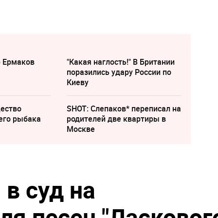
р Ермаков
"Какая наглость!" В Британии
поразились удару России по
Киеву
щество
SHOT: Слепаков* переписал на
его рыбака
родителей две квартиры в
Москве
в суд на
ля песен "Ласковог