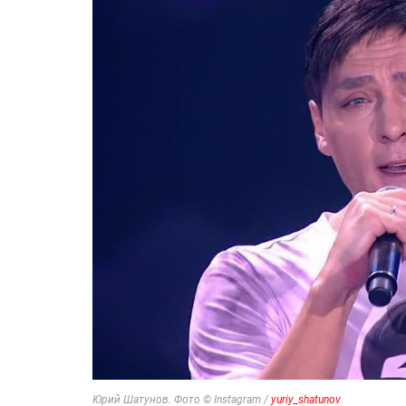
Юрий Шатунов. Фото © Instagram /
yuriy_shatunov