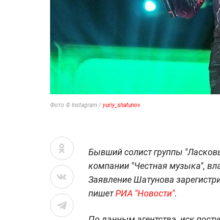
Фото © Instagram /
yuriy_shatunov
Бывший солист группы "Ласков
компании "Честная музыка", вл
Заявление Шатунова зарегистр
пишет
РИА "Новости"
.
По данным агентства, иск посту