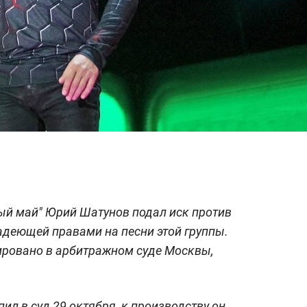
ый май" Юрий Шатунов подал иск против
адеющей правами на песни этой группы.
ировано в арбитражном суде Москвы,
пил в суд 29 октября, к производству он