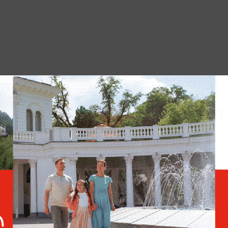
е технология 5G не несёт в себе какой-либо
ка. Получить облучение можно только в
непосредственной близости от вышки связи
аже в таком случае ущерб организму будет
й LTE или Wi-Fi, которые работают