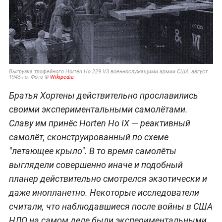
Выгрузка трофейного Horten Ho 229 V3 военнослужащими армии США, август
1945-го. Фото ©
Wikipedia
Братья Хортены действительно прославились
своими экспериментальными самолётами.
Славу им принёс Horten Ho IX — реактивный
самолёт, сконструированный по схеме
"летающее крыло". В то время самолёты
выглядели совершенно иначе и подобный
планер действительно смотрелся экзотически и
даже инопланетно. Некоторые исследователи
считали, что наблюдавшиеся после войны в США
НЛО на самом деле были экспериментальными