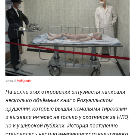
Фото ©
Wikipedia
На волне этих откровений энтузиасты написали
несколько объёмных книг о Розуэлльском
крушении, которые вышли немалыми тиражами
и вызвали интерес не только у охотников за НЛО,
но и у широкой публики. История постепенно
становилась частью американского культурного