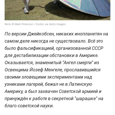
Фото © Mark Peterson / Corbis via Getty Images
По версии Джейкобсен, никаких инопланетян на
самом деле никогда не существовало. Всё это
было фальсификацией, организованной СССР
для дестабилизации обстановки в Америке.
Оказывается, знаменитый "Ангел смерти" из
Освенцима Йозеф Менгеле, прославившийся
своими зловещими экспериментами над
узниками лагерей, бежал не в Латинскую
Америку, а был захвачен Советской армией и
принуждён к работе в секретной "шарашке" на
благо советской науки.