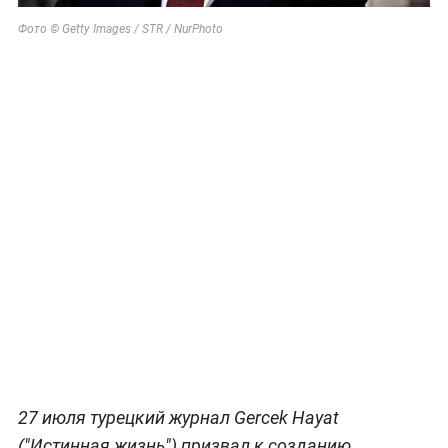
Фото © Getty Images / STR / NurPhoto
27 июля турецкий журнал Gercek Hayat
("Истинная жизнь") призвал к созданию