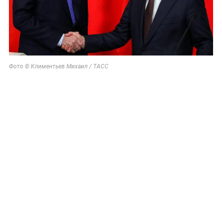
Фото © Климентьев Михаил / ТАСС