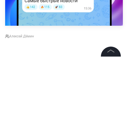
Алексей Дёмин
©
2026
News Media Holding.
Все права защищены
Информация
Контакты
Редакция
Правовая информация