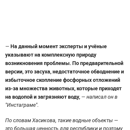
провести работу по инвентаризации гидротехнических
сооружений и искусственному пополнению запасов
подземных вод. В целом Аршань-Зельменьскому
водохранилищу долго не уделялось должного
внимания. Теперь же коллеги из Роспотребнадзора,
Росприроднадзора и Минприроды РК проведут
На данный момент эксперты и учёные
—
тщательную проверку этого и других водоёмов
указывают на комплексную природу
республики. Считаю, что данный вопрос очень важен
возникновения проблемы. По предварительной
для жителей Калмыкии, поэтому призвал все
версии, это засуха, недостаточное обводнение и
ведомства максимально открыто освещать ход работы
избыточное скопление фосфорных отложений
над ситуацией, чтобы не давать повода для спекуляций
из-за множества животных, которые приходят
на нашей беде. #Калмыкия #ХальмгТаңһч #Элиста
на водопой и загрязняют воду,
— написал он в
#Элст #АршаньЗельменьскоеВодохранилище
"Инстаграме".
#СарпинскийРайон #ПриродаКалмыкии
Публикация от
Бату Хасиков
(@batukhasikov)
19 Окт 2020 в 7:43 PDT
По словам Хасикова, такие водные объекты —
это большая ценность для республики и поэтому