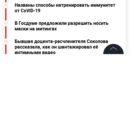
Названы способы натренировать иммунитет
от CoViD-19
В Госдуме предложили разрешить носить
маски на митингах
Бывшая доцента-расчленителя Соколова
рассказала, как он шантажировал её
интимными видео
©
2026
News Media Holding.
Все права защищены
Информация
Контакты
Редакция
Правовая информация
Политика обработки персональных данных