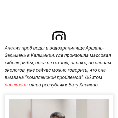
Анализ проб воды в водохранилище Аршань-
Посмотреть эту публикацию в Instagram
Зельмень в Калмыкии, где произошла массовая
гибель рыбы, пока не готовы, однако, по словам
экологов, уже сейчас можно говорить, что она
вызвана "комплексной проблемой". Об этом
рассказал
глава республики Бату Хасиков.
ᅠᅠ Сегодня во время рабочей проверки на Аршань-
Зельменьском водохранилище обсудили ситуацию
массовой гибели рыбы с представителями