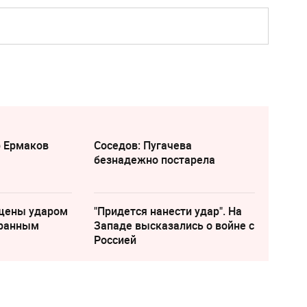
р Ермаков
Соседов: Пугачева
безнадежно постарела
щены ударом
"Придется нанести удар". На
транным
Западе высказались о войне с
Россией