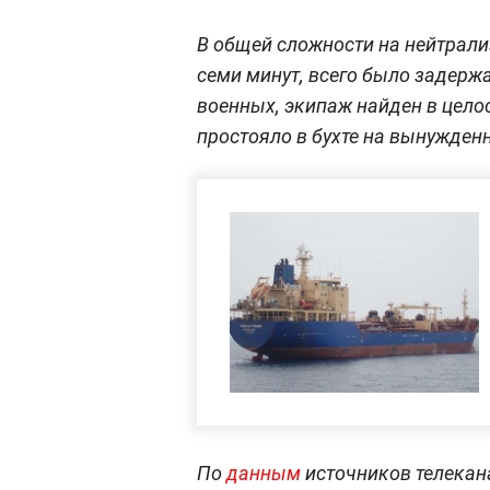
В общей сложности на нейтрал
семи минут, всего было задерж
военных, экипаж найден в целос
простояло в бухте на вынужденн
По
данным
источников телекан