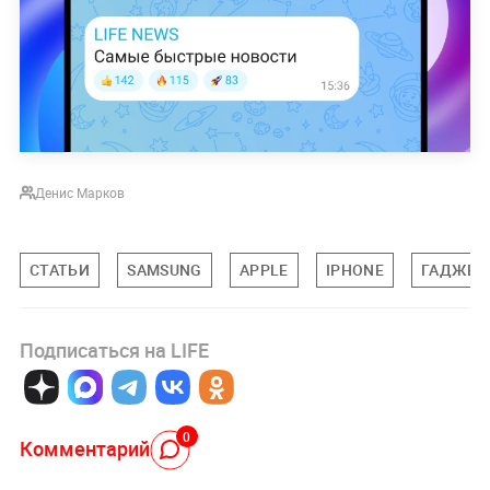
нашла подход с первой модели iPhone и
придерживается его: смартфон должен быть
простым в использовании. Galaxy Note со
стилусом и "возможностями для творчества"
казались сложными. Поэтому в 2020 году они
оказались никому не нужны.
Больше о гаджетах, технологиях и приложениях
в
нашем Telegram-канале
.