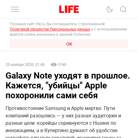
Посещая сайт life.ru, Вы соглашаетесь с приложенной
Политикой обработки Персональных данных
и с использованием
файлов cookie, указанных в данной Политике.
ОК
25 ноября 2020, 21:40
3740
Galaxy Note уходят в прошлое.
Кажется, "убийцы" Apple
похоронили сами себя
Противостояние Samsung и Apple мертво. Пути
компаний разошлись — у них разная аудитория и
разные цели: корейцы соревнуются с Huawei по
инновациям, а в Купертино думают об удобстве
устройств для пользователей, игнорируя гонку за