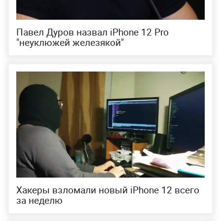
новых "двенашек" — это в основном затраты на
разработку, рекламу, маркетинг, логистику и
прочее. Отметим, что в России базовый iPhone
12 продаётся за 79 990 рублей (889 долларов по
нынешнему курсу), а за iPhone 12 Pro придётся
раскошелиться на 99 990 рублей (1322
доллара).
Ранее были
названы модели iPhone
, которые
уже не получат обновление до iOS 15.