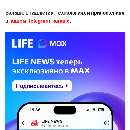
аксессуару так и не нашли. Рисовать на экране
— слишком нишевое занятие, фотографировать
(использовать кнопку S Pen для спуска затвора
камеры) тоже. В 2020 году Samsung уже
отодвигает его на второй план, а фишкой
устройства становится камера.
Samsung придумала грамотную идею, но не
реализовала её. Она предложила фаблет
вместо связки смартфона и планшета, но не
привлекла им аудиторию.
Всё из-за того, что компания позиционировала
смартфон чуть ли не как профессиональное
устройство. Тогда как в первую очередь это
аппарат для связи и выхода в Интернет. Apple