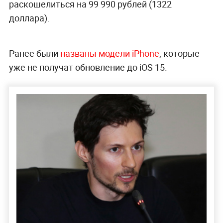
написал журнал
Nikkei Asia
.
По подсчётам японских аналитиков, самой
дорогой частью смартфона оказалась OLED-
матрица, стоимость которой составляет 70
долларов. На втором месте чипсет Apple A14
Bionic за 40 долларов, далее следует флеш-
память производства компании Samsung
стоимостью 19 долларов и на последнем месте
— фотосенсоры Sony, которые оцениваются в
5,5–7,4 доллара.
В издании уточнили, что более продвинутый
iPhone 12 Pro обходится Apple в 406 долларов, то
есть всего на 33 доллара дороже, чем базовая
версия смартфона. Остальное в розничной цене