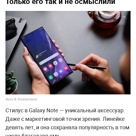
говорил глава Apple.
iPhone предназначался для связи, а для
творчества и развлечений был создан iPad.
Корейцы, в свою очередь, попытались
соединить и то и другое в смартфонах, а
планшеты развивали факультативно. В итоге
большие смартфоны популярны, а планшеты —
стагнирующее направление.
Стилус — главная фишка линейки.
Только его так и не осмыслили